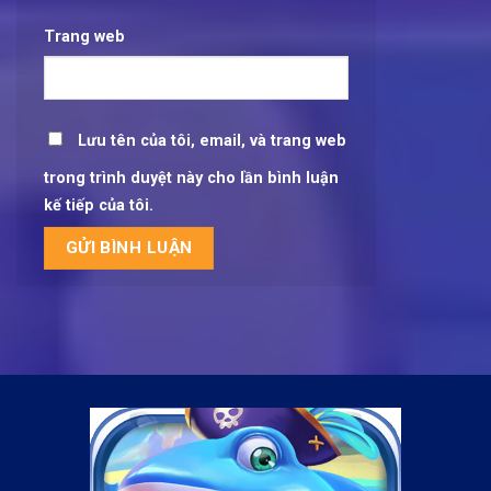
Trang web
Lưu tên của tôi, email, và trang web
trong trình duyệt này cho lần bình luận
kế tiếp của tôi.