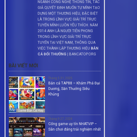
NGÀNH CÔNG NGHỆ THÔNG TIN, TÁC
GIẢ QUYẾT ĐỊNH MUỐN TỰ MÌNH TẠO
DỰNG MỘT THƯƠNG HIỆU, ĐẶC BIỆT
LÀ TRONG LĨNH VỰC GIẢI TRÍ TRỰC
TUYẾN MÌNH LUÔN YÊU THÍCH. NĂM
2014 ANH LÀ NGƯỜI TIÊN PHONG
TRONG LĨNH VỰC GIẢI TRÍ TRỰC
TUYẾN TẠI VIỆT NAM, THÔNG QUA
VIỆC THÀNH LẬP THƯƠNG HIỆU
BẮN
CÁ ĐỔI THƯỞNG
| BANCATOP.ORG
BÀI VIẾT MỚI
Tháng 5 31, 2025
Bắn cá TAP88 – Khám Phá Đại
Dương, Săn Thưởng Siêu
Khủng
Game Bắn Cá Hay
Tháng 9 27, 2024
Cổng game uy tín NHATVIP –
Sân chơi đáng trải nghiệm nhất