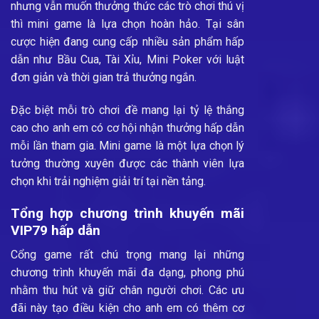
nhưng vẫn muốn thưởng thức các trò chơi thú vị
thì mini game là lựa chọn hoàn hảo. Tại sân
cược hiện đang cung cấp nhiều sản phẩm hấp
dẫn như Bầu Cua, Tài Xỉu, Mini Poker với luật
đơn giản và thời gian trả thưởng ngắn.
Đặc biệt mỗi trò chơi đề mang lại tỷ lệ thắng
cao cho anh em có cơ hội nhận thưởng hấp dẫn
mỗi lần tham gia. Mini game là một lựa chọn lý
tưởng thường xuyên được các thành viên lựa
chọn khi trải nghiệm giải trí tại nền tảng.
Tổng hợp chương trình khuyến mãi
VIP79 hấp dẫn
Cổng game rất chú trọng mang lại những
chương trình khuyến mãi đa dạng, phong phú
nhằm thu hút và giữ chân người chơi. Các ưu
đãi này tạo điều kiện cho anh em có thêm cơ