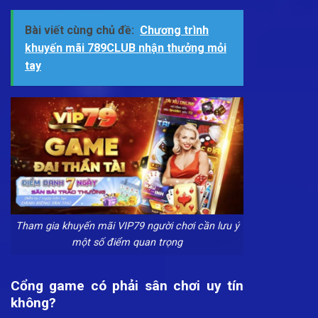
Bài viết cùng chủ đề:
Chương trình
khuyến mãi 789CLUB nhận thưởng mỏi
tay
Tham gia khuyến mãi VIP79 người chơi cần lưu ý
một số điểm quan trọng
Cổng game có phải sân chơi uy tín
không?