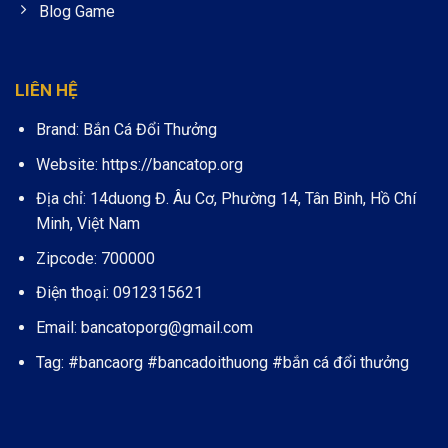
Blog Game
LIÊN HỆ
Brand: Bắn Cá Đổi Thưởng
Website: https://bancatop.org
Địa chỉ: 14duong Đ. Âu Cơ, Phường 14, Tân Bình, Hồ Chí
Minh, Việt Nam
Zipcode: 700000
Điện thoại: 0912315621
Email:
bancatoporg@gmail.com
Tag: #bancaorg #bancadoithuong #bắn cá đổi thưởng