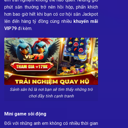
phút săn thưởng trở nên hồi hộp, phấn khích
hơn bao giờ hết khi bạn có cơ hội săn Jackpot
lên đến hàng tỷ đồng cùng nhiều
khuyến mãi
VIP79
đi kèm.
Sảnh săn hũ là nơi bạn sẽ tìm thấy những trò
chơi đầy tính cạnh tranh
Mini game sôi động
Đối với những anh em không có nhiều thời gian