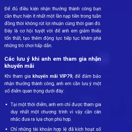
Để đủ điều kiện nhận thưởng thành công bạn
cần thực hiện ít nhất một lần nạp tiền trong tuần
đồng thời không rút lợi nhuận cùng thời gian đó.
Đây là cơ hội tuyệt vời để anh em giảm thiểu
tổn thất, tạo thêm động lực tiếp tục khám phá
những trò chơi hấp dẫn.
Các lưu ý khi anh em tham gia nhận
khuyến mãi
Khi tham gia
khuyến mãi VIP79
, để đảm bảo
nhận thưởng thành công, anh em cần lưu ý một
số điểm quan trọng dưới đây:
Tại một thời điểm, anh em chỉ được tham gia
duy nhất một chương trình vì vậy cần cân
nhắc đưa ra lựa chọn phù hợp.
Chỉ những tài khoản hợp lệ đã kích hoạt số