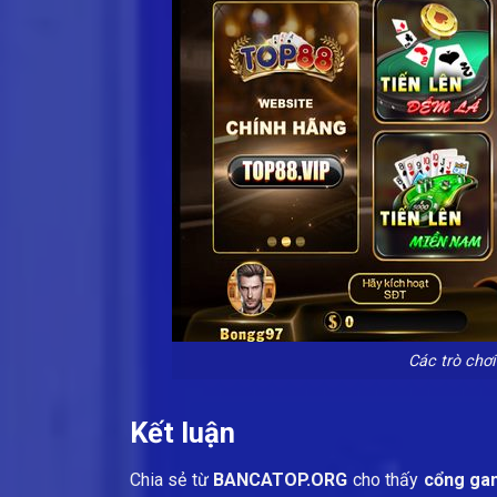
Các trò chơ
Kết luận
Chia sẻ từ
BANCATOP.ORG
cho thấy
cổng ga