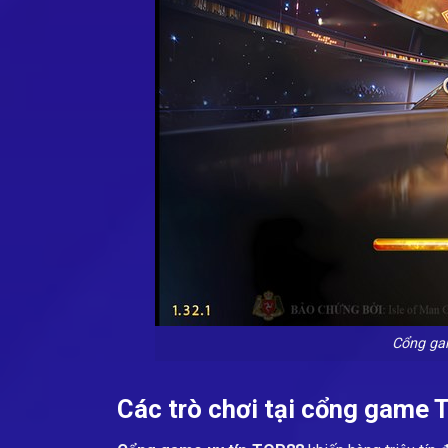
Cổng gam
Các trò chơi tại cổng game