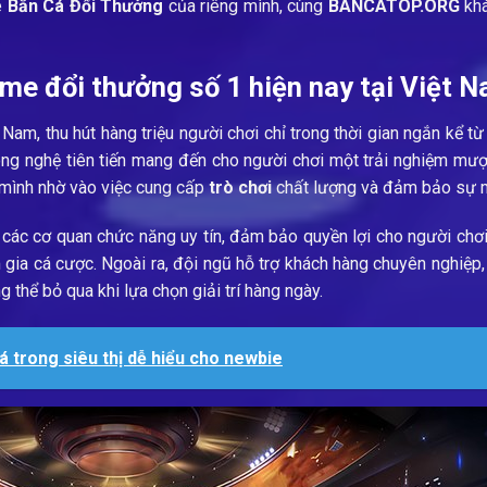
ê
Bắn Cá Đổi Thưởng
của riêng mình, cùng
BANCATOP.ORG
khá
e đổi thưởng số 1 hiện nay tại Việt 
 Nam, thu hút hàng triệu người chơi chỉ trong thời gian ngắn kể từ
ông nghệ tiên tiến mang đến cho người chơi một trải nghiệm mư
 mình nhờ vào việc cung cấp
trò chơi
chất lượng và đảm bảo sự m
ác cơ quan chức năng uy tín, đảm bảo quyền lợi cho người chơi
 gia cá cược. Ngoài ra, đội ngũ hỗ trợ khách hàng chuyên nghiệp,
thể bỏ qua khi lựa chọn giải trí hàng ngày.
á trong siêu thị dễ hiểu cho newbie