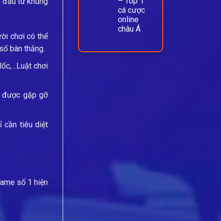
– Top 1
n đầu tư khủng
cá cược
online
châu Á
ời chơi có thể
số bàn thắng.
lốc,…Luật chơi
em được gặp gỡ
cần tiêu diệt
ame số 1 hiện