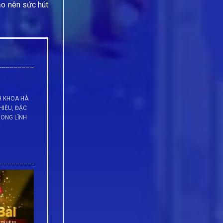
ạo nên sức hút
CH KHOA HÀ
HIỆU, ĐẶC
RONG LĨNH