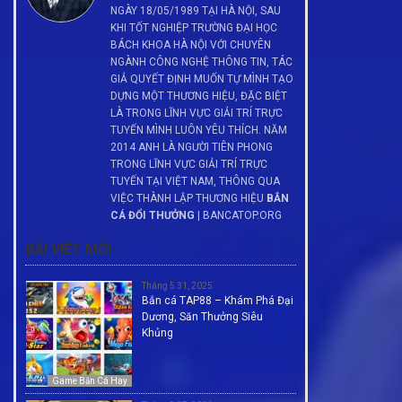
NGÀY 18/05/1989 TẠI HÀ NỘI, SAU
KHI TỐT NGHIỆP TRƯỜNG ĐẠI HỌC
BÁCH KHOA HÀ NỘI VỚI CHUYÊN
NGÀNH CÔNG NGHỆ THÔNG TIN, TÁC
GIẢ QUYẾT ĐỊNH MUỐN TỰ MÌNH TẠO
DỰNG MỘT THƯƠNG HIỆU, ĐẶC BIỆT
LÀ TRONG LĨNH VỰC GIẢI TRÍ TRỰC
TUYẾN MÌNH LUÔN YÊU THÍCH. NĂM
2014 ANH LÀ NGƯỜI TIÊN PHONG
TRONG LĨNH VỰC GIẢI TRÍ TRỰC
TUYẾN TẠI VIỆT NAM, THÔNG QUA
VIỆC THÀNH LẬP THƯƠNG HIỆU
BẮN
CÁ ĐỔI THƯỞNG
| BANCATOP.ORG
BÀI VIẾT MỚI
Tháng 5 31, 2025
Bắn cá TAP88 – Khám Phá Đại
Dương, Săn Thưởng Siêu
Khủng
Game Bắn Cá Hay