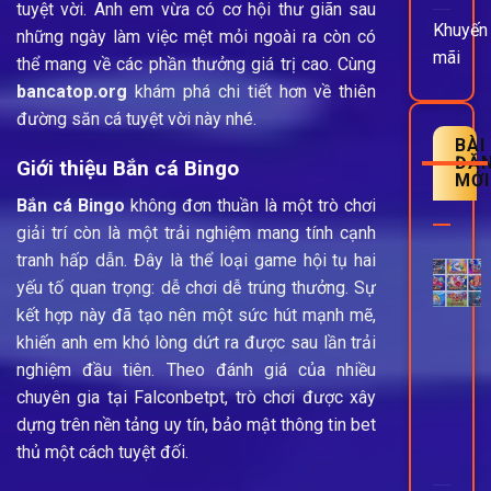
tuyệt vời. Anh em vừa có cơ hội thư giãn sau
Khuyến
những ngày làm việc mệt mỏi ngoài ra còn có
mãi
thể mang về các phần thưởng giá trị cao. Cùng
bancatop.org
khám phá chi tiết hơn về thiên
đường săn cá tuyệt vời này nhé.
BÀI
ĐĂ
Giới thiệu Bắn cá Bingo
MỚI
Bắn cá Bingo
không đơn thuần là một trò chơi
giải trí còn là một trải nghiệm mang tính cạnh
tranh hấp dẫn. Đây là thể loại game hội tụ hai
yếu tố quan trọng: dễ chơi dễ trúng thưởng. Sự
kết hợp này đã tạo nên một sức hút mạnh mẽ,
khiến anh em khó lòng dứt ra được sau lần trải
nghiệm đầu tiên. Theo đánh giá của nhiều
chuyên gia tại Falconbetpt, trò chơi được xây
dựng trên nền tảng uy tín, bảo mật thông tin bet
thủ một cách tuyệt đối.