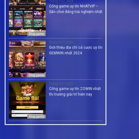
Tháng 9 27, 2024
Cổng game uy tín NHATVIP –
Sân chơi đáng trải nghiệm nhất
Blog game
Tháng 9 27, 2024
Giới thiệu địa chỉ cá cược uy tín
GEMWIN nhất 2024
Blog game
Tháng 9 27, 2024
Cổng game uy tín ZOWIN nhất
thị trường giải trí hiện nay
Blog game