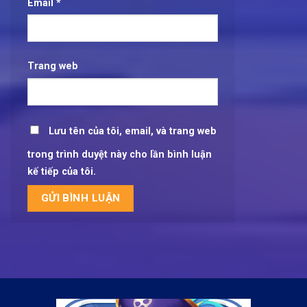
Email
*
Trang web
Lưu tên của tôi, email, và trang web
trong trình duyệt này cho lần bình luận
kế tiếp của tôi.