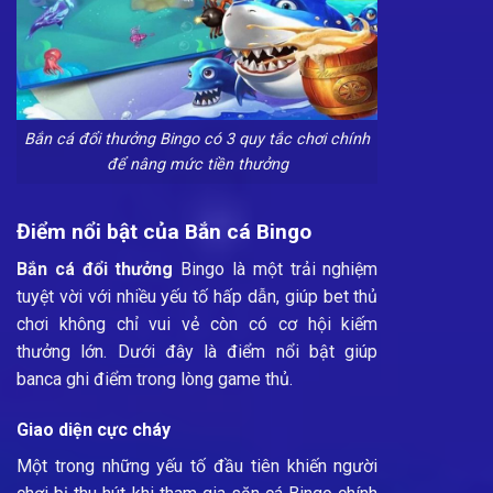
Bắn cá đổi thưởng Bingo có 3 quy tắc chơi chính
để nâng mức tiền thưởng
Điểm nổi bật của Bắn cá Bingo
Bắn cá đổi thưởng
Bingo
là một trải nghiệm
tuyệt vời với nhiều yếu tố hấp dẫn, giúp bet thủ
chơi không chỉ vui vẻ còn có cơ hội kiếm
thưởng lớn. Dưới đây là điểm nổi bật giúp
banca ghi điểm trong lòng game thủ.
Giao diện cực cháy
Một trong những yếu tố đầu tiên khiến người