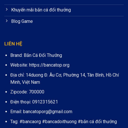
Khuyến mãi bắn cá đổi thưởng
Blog Game
LIÊN HỆ
Brand: Bắn Cá Đổi Thưởng
Website: https://bancatop.org
Địa chỉ: 14duong Đ. Âu Cơ, Phường 14, Tân Bình, Hồ Chí
Minh, Việt Nam
Zipcode: 700000
Điện thoại: 0912315621
Email:
bancatoporg@gmail.com
Tag: #bancaorg #bancadoithuong #bắn cá đổi thưởng