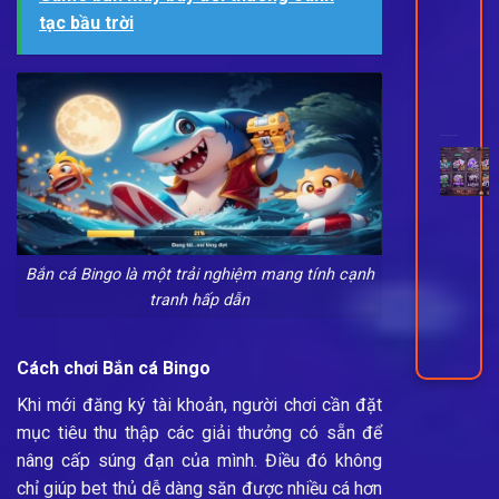
tạc bầu trời
Bắn cá Bingo là một trải nghiệm mang tính cạnh
tranh hấp dẫn
Cách chơi Bắn cá Bingo
Khi mới đăng ký tài khoản, người chơi cần đặt
mục tiêu thu thập các giải thưởng có sẵn để
nâng cấp súng đạn của mình. Điều đó không
chỉ giúp bet thủ dễ dàng săn được nhiều cá hơn